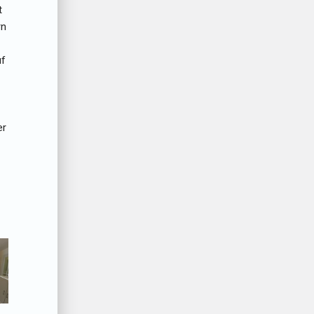
t
rn
uf
er