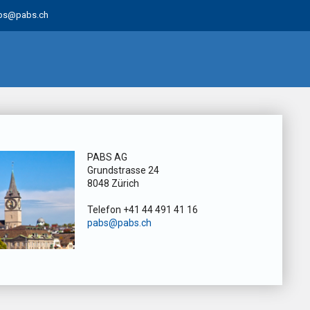
bs@pabs.ch
PABS AG
Grundstrasse 24
8048 Zürich
Telefon +41 44 491 41 16
pabs@pabs.ch