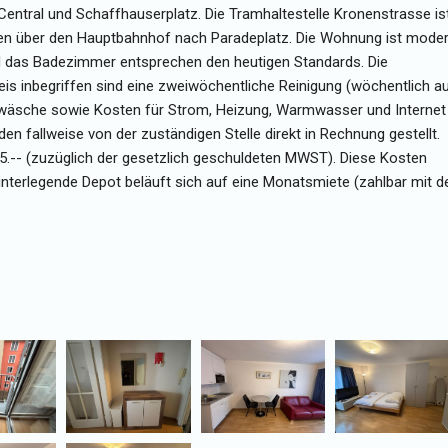
Central und Schaffhauserplatz. Die Tramhaltestelle Kronenstrasse is
hren über den Hauptbahnhof nach Paradeplatz. Die Wohnung ist mode
nd das Badezimmer entsprechen den heutigen Standards. Die
s inbegriffen sind eine zweiwöchentliche Reinigung (wöchentlich a
wäsche sowie Kosten für Strom, Heizung, Warmwasser und Internet
 fallweise von der zuständigen Stelle direkt in Rechnung gestellt.
25.-- (zuzüglich der gesetzlich geschuldeten MWST). Diese Kosten
interlegende Depot beläuft sich auf eine Monatsmiete (zahlbar mit d