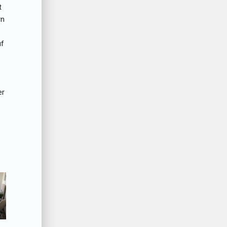
t
rn
uf
er