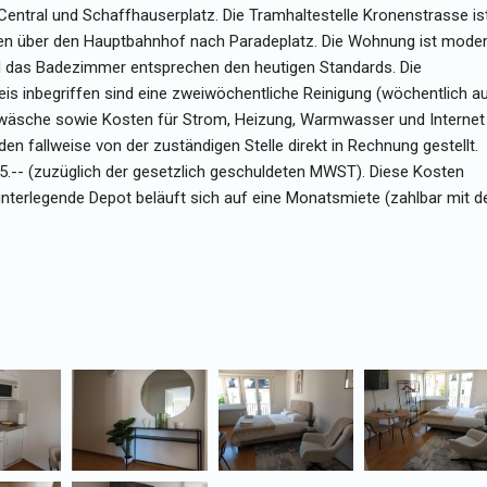
Central und Schaffhauserplatz. Die Tramhaltestelle Kronenstrasse is
hren über den Hauptbahnhof nach Paradeplatz. Die Wohnung ist mode
nd das Badezimmer entsprechen den heutigen Standards. Die
s inbegriffen sind eine zweiwöchentliche Reinigung (wöchentlich a
wäsche sowie Kosten für Strom, Heizung, Warmwasser und Internet
 fallweise von der zuständigen Stelle direkt in Rechnung gestellt.
25.-- (zuzüglich der gesetzlich geschuldeten MWST). Diese Kosten
interlegende Depot beläuft sich auf eine Monatsmiete (zahlbar mit d