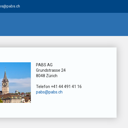
bs@pabs.ch
PABS AG
Grundstrasse 24
8048 Zürich
Telefon +41 44 491 41 16
pabs@pabs.ch