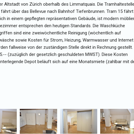
er Altstadt von Zürich oberhalb des Limmatquais. Die Tramhaltestell
 fährt über das Bellevue nach Bahnhof Tiefenbrunnen. Tram 15 fährt
ch in einem gepflegten repräsentativen Gebäude, ist modern möblie
adezimmer entsprechen den heutigen Standards. Die Waschküche
egriffen sind eine zweiwöchentliche Reinigung (wöchentlich auf
wäsche sowie Kosten für Strom, Heizung, Warmwasser und Internet
n fallweise von der zuständigen Stelle direkt in Rechnung gestellt.
25.-- (zuzüglich der gesetzlich geschuldeten MWST). Diese Kosten
interlegende Depot beläuft sich auf eine Monatsmiete (zahlbar mit d