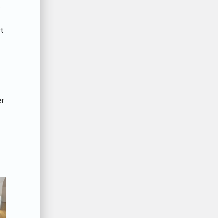
e
rt
er