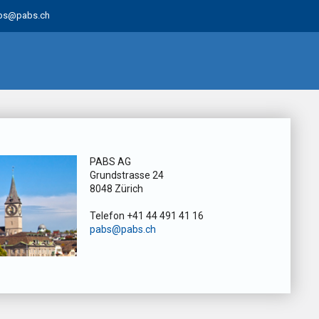
bs@pabs.ch
PABS AG
Grundstrasse 24
8048 Zürich
Telefon +41 44 491 41 16
pabs@pabs.ch