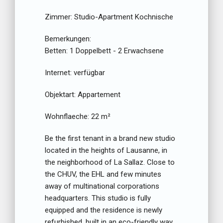
Zimmer:
Studio-Apartment Kochnische
Bemerkungen:
Betten:
1 Doppelbett - 2 Erwachsene
Internet:
verfügbar
Objektart:
Appartement
Wohnflaeche:
22 m²
Be the first tenant in a brand new studio
located in the heights of Lausanne, in
the neighborhood of La Sallaz. Close to
the CHUV, the EHL and few minutes
away of multinational corporations
headquarters. This studio is fully
equipped and the residence is newly
refurbished, built in an eco-friendly way.