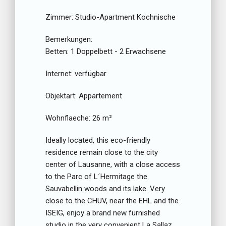
Zimmer:
Studio-Apartment Kochnische
Bemerkungen:
Betten:
1 Doppelbett - 2 Erwachsene
Internet:
verfügbar
Objektart:
Appartement
Wohnflaeche:
26 m²
Ideally located, this eco-friendly
residence remain close to the city
center of Lausanne, with a close access
to the Parc of L´Hermitage the
Sauvabellin woods and its lake. Very
close to the CHUV, near the EHL and the
ISEIG, enjoy a brand new furnished
studio in the very convenient La Sallaz