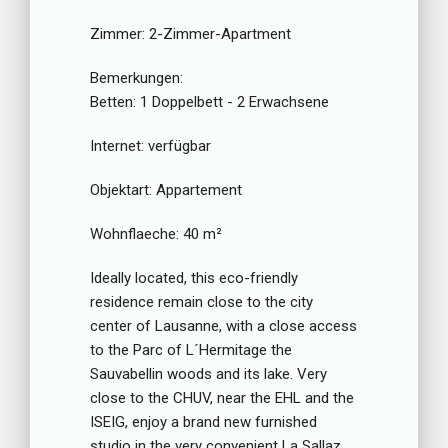
Zimmer:
2-Zimmer-Apartment
Bemerkungen:
Betten:
1 Doppelbett - 2 Erwachsene
Internet:
verfügbar
Objektart:
Appartement
Wohnflaeche:
40 m²
Ideally located, this eco-friendly
residence remain close to the city
center of Lausanne, with a close access
to the Parc of L´Hermitage the
Sauvabellin woods and its lake. Very
close to the CHUV, near the EHL and the
ISEIG, enjoy a brand new furnished
studio in the very convenient La Sallaz