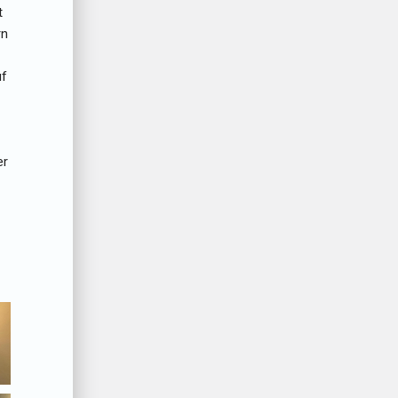
t
rn
uf
er