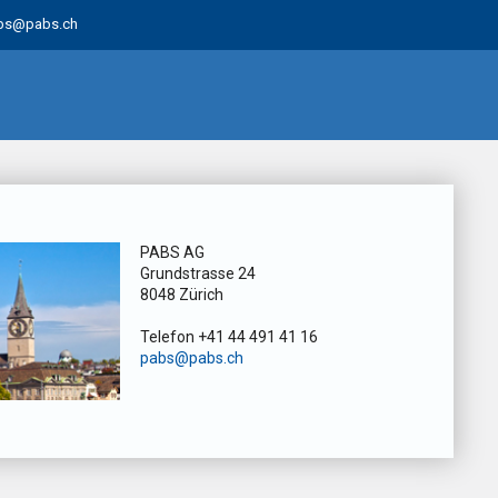
bs@pabs.ch
PABS AG
Grundstrasse 24
8048 Zürich
Telefon +41 44 491 41 16
pabs@pabs.ch