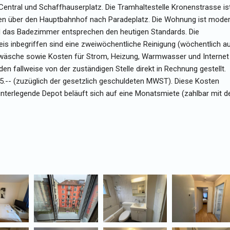
Central und Schaffhauserplatz. Die Tramhaltestelle Kronenstrasse is
hren über den Hauptbahnhof nach Paradeplatz. Die Wohnung ist mode
nd das Badezimmer entsprechen den heutigen Standards. Die
s inbegriffen sind eine zweiwöchentliche Reinigung (wöchentlich a
wäsche sowie Kosten für Strom, Heizung, Warmwasser und Internet
 fallweise von der zuständigen Stelle direkt in Rechnung gestellt.
25.-- (zuzüglich der gesetzlich geschuldeten MWST). Diese Kosten
interlegende Depot beläuft sich auf eine Monatsmiete (zahlbar mit d