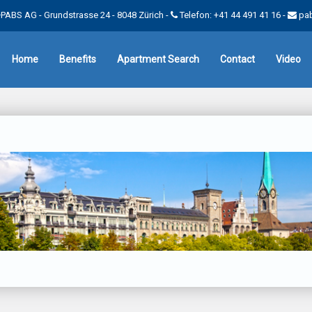
PABS AG - Grundstrasse 24 - 8048 Zürich -
Telefon: +41 44 491 41 16
-
pa
Home
Benefits
Apartment Search
Contact
Video