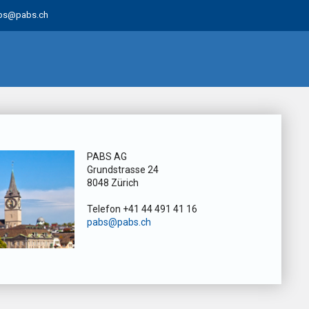
bs@pabs.ch
PABS AG
Grundstrasse 24
8048 Zürich
Telefon +41 44 491 41 16
pabs@pabs.ch